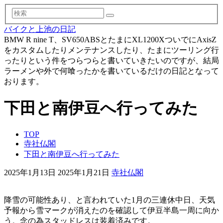
検
索
バイクと上池の日記
BMW R nine T、SV650ABSとたまにXL1200XついでにAxisZ
をカスタムしたりメンテナンスしたり、たまにツーリング行
ったりという件をつらつらと書いていきたいのですが、結局
ラーメンや外で何喰ったかを書いているだけの日記となって
おります。
下田と南伊豆へ行ってみた
TOP
寺社仏閣
下田と南伊豆へ行ってみた
2025年1月13日
2025年1月21日
寺社仏閣
降雪の可能性あり、と言われていた1月の三連休中日、天気
予報から雪マークが消えたのを確認して伊豆半島一周に向か
う。念の為スタッドレスは装着済みです。