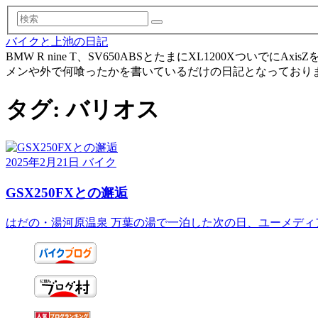
検
索
バイクと上池の日記
BMW R nine T、SV650ABSとたまにXL1200X
メンや外で何喰ったかを書いているだけの日記となっており
タグ:
バリオス
2025年2月21日
バイク
GSX250FXとの邂逅
はだの・湯河原温泉 万葉の湯で一泊した次の日、ユーメディア湘