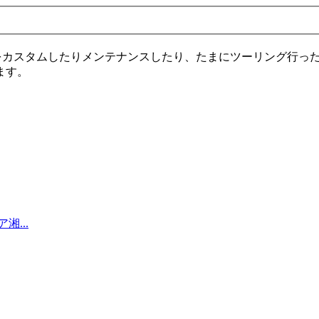
ついでにAxisZをカスタムしたりメンテナンスしたり、たまにツーリ
ます。
...